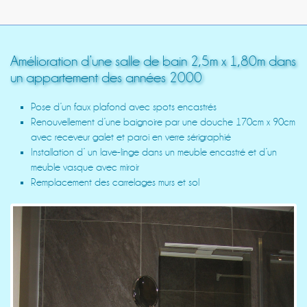
Amélioration d’une salle de bain 2,5m x 1,80m dans
un appartement des années 2000
Pose d’un faux plafond avec spots encastrés
Renouvellement d’une baignoire par une douche 170cm x 90cm
avec receveur galet et paroi en verre sérigraphié
Installation d’ un lave-linge dans un meuble encastré et d’un
meuble vasque avec miroir
Remplacement des carrelages murs et sol