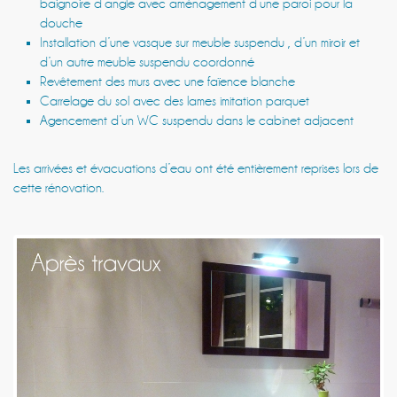
baignoire d’angle avec aménagement d’une paroi pour la
douche
Installation d’une vasque sur meuble suspendu , d’un miroir et
d’un autre meuble suspendu coordonné
Revêtement des murs avec une faïence blanche
Carrelage du sol avec des lames imitation parquet
Agencement d’un WC suspendu dans le cabinet adjacent
Les arrivées et évacuations d’eau ont été entièrement reprises lors de
cette rénovation.